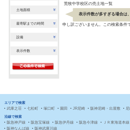
荒牧中学校区の売土地一覧
土地面積
表示件数が多すぎる場合は
最寄駅までの時間
申し訳ございません。この検索条件
設備
表示件数
エリアで検索
武庫之荘
七松町
塚口町
園田
JR尼崎
阪神尼崎・出屋敷
尼
沿線で検索
阪急神戸線
阪急宝塚線
阪急伊丹線
阪急今津線
ＪＲ東海道本線
阪神なんば線
阪神武庫川線